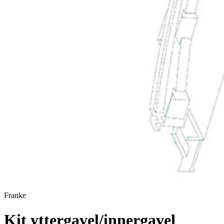
Franke
Kit yttergavel/innergavel