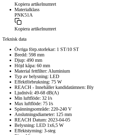
Kopiera artikelnumret
Materialklass
PNK51A
Kopiera artikelnumret
Teknisk data
Övriga förp.storlekar:
1 ST/10 ST
Bredd:
598
mm
Djup:
490
mm
Höjd kåpa:
60
mm
Material fettfilter:
Aluminium
Typ av belysning:
LED
Effektförbrukning:
75
W
REACH - Innehåller kandidatämnen:
Bly
Ljudnivå:
49-68
dB(A)
Min luftflöde:
32
l/s
Max luftflöde:
75
l/s
Spänningsområde:
220-240
V
Anslutningsdiameter:
125
mm
REACH Datum:
2023-04-05
Belysning:
LED 1x6,5 W
Effektstyrning:
3-steg