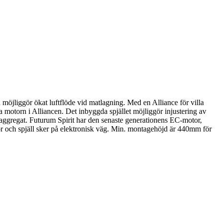
möjliggör ökat luftflöde vid matlagning. Med en Alliance för villa
ta motorn i Alliancen. Det inbyggda spjället möjliggör injustering av
onsaggregat. Futurum Spirit har den senaste generationens EC-motor,
r och spjäll sker på elektronisk väg. Min. montagehöjd är 440mm för