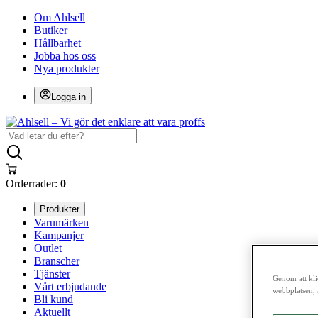
Om Ahlsell
Butiker
Hållbarhet
Jobba hos oss
Nya produkter
Logga in
Orderrader:
0
Produkter
Varumärken
Kampanjer
Outlet
Branscher
Tjänster
Genom att kli
Vårt erbjudande
webbplatsen, 
Bli kund
Aktuellt