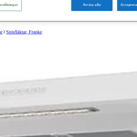
ställningar
Avvisa alla
Acceptera
ar
Spisfläktar, Franke