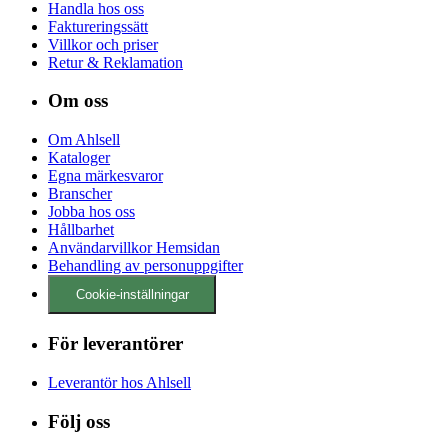
Handla hos oss
Faktureringssätt
Villkor och priser
Retur & Reklamation
Om oss
Om Ahlsell
Kataloger
Egna märkesvaror
Branscher
Jobba hos oss
Hållbarhet
Användarvillkor Hemsidan
Behandling av personuppgifter
Cookie-inställningar
För leverantörer
Leverantör hos Ahlsell
Följ oss