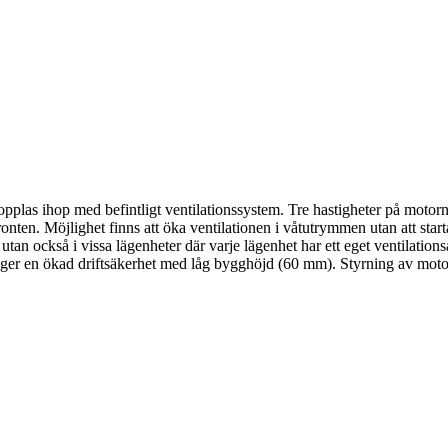
las ihop med befintligt ventilationssystem. Tre hastigheter på motorn 
fronten. Möjlighet finns att öka ventilationen i våtutrymmen utan att star
 utan också i vissa lägenheter där varje lägenhet har ett eget ventilati
t ger en ökad driftsäkerhet med låg bygghöjd (60 mm). Styrning av moto