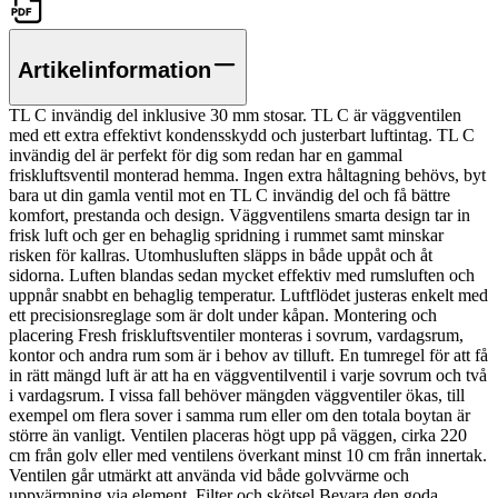
Artikelinformation
TL C invändig del inklusive 30 mm stosar. TL C är väggventilen
med ett extra effektivt kondensskydd och justerbart luftintag. TL C
invändig del är perfekt för dig som redan har en gammal
friskluftsventil monterad hemma. Ingen extra håltagning behövs, byt
bara ut din gamla ventil mot en TL C invändig del och få bättre
komfort, prestanda och design. Väggventilens smarta design tar in
frisk luft och ger en behaglig spridning i rummet samt minskar
risken för kallras. Utomhusluften släpps in både uppåt och åt
sidorna. Luften blandas sedan mycket effektiv med rumsluften och
uppnår snabbt en behaglig temperatur. Luftflödet justeras enkelt med
ett precisionsreglage som är dolt under kåpan. Montering och
placering Fresh friskluftsventiler monteras i sovrum, vardagsrum,
kontor och andra rum som är i behov av tilluft. En tumregel för att få
in rätt mängd luft är att ha en väggventilventil i varje sovrum och två
i vardagsrum. I vissa fall behöver mängden väggventiler ökas, till
exempel om flera sover i samma rum eller om den totala boytan är
större än vanligt. Ventilen placeras högt upp på väggen, cirka 220
cm från golv eller med ventilens överkant minst 10 cm från innertak.
Ventilen går utmärkt att använda vid både golvvärme och
uppvärmning via element. Filter och skötsel Bevara den goda