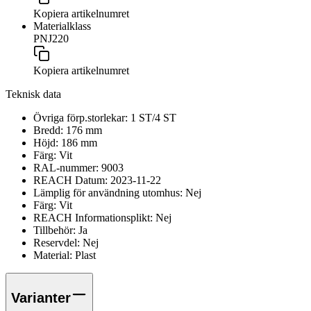
Kopiera artikelnumret
Materialklass
PNJ220
Kopiera artikelnumret
Teknisk data
Övriga förp.storlekar:
1 ST/4 ST
Bredd:
176
mm
Höjd:
186
mm
Färg:
Vit
RAL-nummer:
9003
REACH Datum:
2023-11-22
Lämplig för användning utomhus:
Nej
Färg:
Vit
REACH Informationsplikt:
Nej
Tillbehör:
Ja
Reservdel:
Nej
Material:
Plast
Varianter