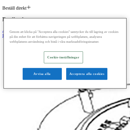
Beställ direkt
Feedback
Ahlsell
Produkter
El
Konsumentvaror 90-98
90 Fläktsystem
Genom att klicka på "Acceptera alla cookies" samtycker du till lagring av cookies
Reservdelar till spisfläktar Franke Futurum
på din enhet för att förbättra navigeringen på webbplatsen, analysera
webbplatsens användning och bistå i våra marknadsföringsinsatser.
Cookie-inställningar
Avvisa alla
Acceptera alla cookies