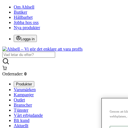
Om Ahlsell
Butiker
Hållbarhet
Jobba hos oss
Nya produkter
Logga in
Orderrader:
0
Produkter
Varumärken
Kampanjer
Outlet
Branscher
Tjänster
Genom att kli
Vårt erbjudande
webbplatsen, 
Bli kund
Aktuellt