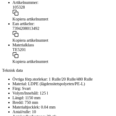
Artikelnummer:
105328
Kopiera artikelnumret
Ean artikelnr:
7394208013492
Kopiera artikelnumret
Materialklass
TE5201
Kopiera artikelnumret
Teknisk data
Övriga förp.storlekar:
1 Rulle/20 Rulle/480 Rulle
Material:
LDPE (lågdensitetspolyeten/PE-L)
Färg:
Svart
Volym/Innehåll:
125
l
Längd:
1150
mm
Bredd:
750
mm
Materialtjocklek:
0.04
mm
Antal/rulle:
10