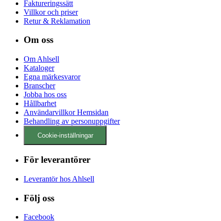
Faktureringssätt
Villkor och priser
Retur & Reklamation
Om oss
Om Ahlsell
Kataloger
Egna märkesvaror
Branscher
Jobba hos oss
Hållbarhet
Användarvillkor Hemsidan
Behandling av personuppgifter
Cookie-inställningar
För leverantörer
Leverantör hos Ahlsell
Följ oss
Facebook