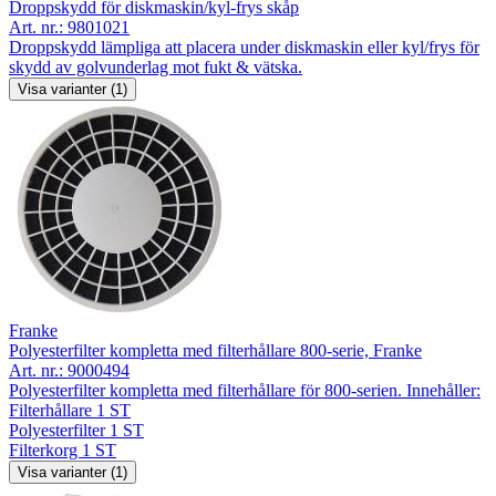
Droppskydd för diskmaskin/kyl-frys skåp
Art. nr.:
9801021
Droppskydd lämpliga att placera under diskmaskin eller kyl/frys för
skydd av golvunderlag mot fukt & vätska.
Visa varianter (1)
Franke
Polyesterfilter kompletta med filterhållare 800-serie, Franke
Art. nr.:
9000494
Polyesterfilter kompletta med filterhållare för 800-serien. Innehåller:
Filterhållare 1 ST
Polyesterfilter 1 ST
Filterkorg 1 ST
Visa varianter (1)