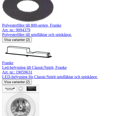
Polyesterfilter till 800-serien, Franke
Art. nr.:
9094379
Polyesterfilter till spisfläktar och spiskåpor.
Visa varianter (2)
Franke
Led-belysning till Classic/Spirit, Franke
Art. nr.:
19059631
LED-belysning för Classic/Spirit spisfläktar och spiskåpor.
Visa varianter (2)