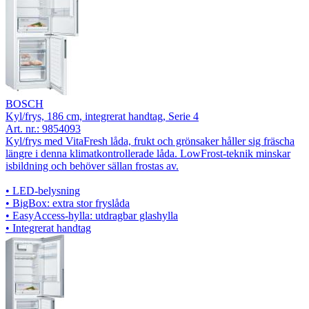
BOSCH
Kyl/frys, 186 cm, integrerat handtag, Serie 4
Art. nr.:
9854093
Kyl/frys med VitaFresh låda, frukt och grönsaker håller sig fräscha
längre i denna klimatkontrollerade låda. LowFrost-teknik minskar
isbildning och behöver sällan frostas av.
• LED-belysning
• BigBox: extra stor fryslåda
• EasyAccess-hylla: utdragbar glashylla
• Integrerat handtag