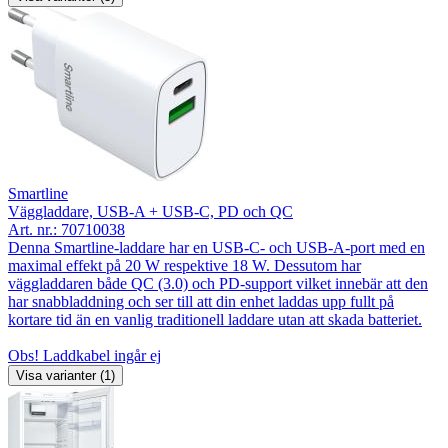
Smartline
Väggladdare, USB-A + USB-C, PD och QC
Art. nr.:
70710038
Denna Smartline-laddare har en USB-C- och USB-A-port med en
maximal effekt på 20 W respektive 18 W. Dessutom har
väggladdaren både QC (3.0) och PD-support vilket innebär att den
har snabbladdning och ser till att din enhet laddas upp fullt på
kortare tid än en vanlig traditionell laddare utan att skada batteriet.
Obs! Laddkabel ingår ej
Visa varianter (1)