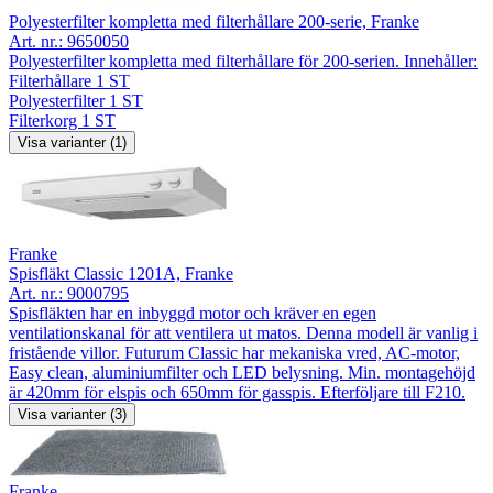
Polyesterfilter kompletta med filterhållare 200-serie, Franke
Art. nr.:
9650050
Polyesterfilter kompletta med filterhållare för 200-serien. Innehåller:
Filterhållare 1 ST
Polyesterfilter 1 ST
Filterkorg 1 ST
Visa varianter (1)
Franke
Spisfläkt Classic 1201A, Franke
Art. nr.:
9000795
Spisfläkten har en inbyggd motor och kräver en egen
ventilationskanal för att ventilera ut matos. Denna modell är vanlig i
fristående villor. Futurum Classic har mekaniska vred, AC-motor,
Easy clean, aluminiumfilter och LED belysning. Min. montagehöjd
är 420mm för elspis och 650mm för gasspis. Efterföljare till F210.
Visa varianter (3)
Franke