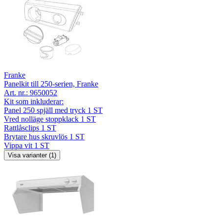
Franke
Panelkit till 250-serien, Franke
Art. nr.:
9650052
Kit som inkluderar:
Panel 250 spjäll med tryck 1 ST
Vred nolläge stoppklack 1 ST
Rattlåsclips 1 ST
Brytare hus skruvlös 1 ST
Vippa vit 1 ST
Visa varianter (1)