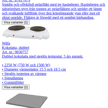
Art. nr.:
87817679
Smidig och effektfull pelarfläkt med tre hastigheter. Hastigheten och
sidorörelsen styrs från toppen av pelarfläkten och sprider ett jämnt
och svalkande luftflöde över den kringliggande ytan eller mot ett
riktat område. Fläkten är försedd med ett smidigt bärhandtag.
Visa varianter (1)
Wilfa
Kokplatta, dubbel
Art. nr.:
9830757
Dubbel kokplatta med steglös termostat. 5 års garanti.
• 2250 W (750 W och 1500 W)
• Diameter värmeplattor 15.5 och 18.5 cm
• Steglös justering av värmen
• Signallampa
• Gummifötter
Visa varianter (1)