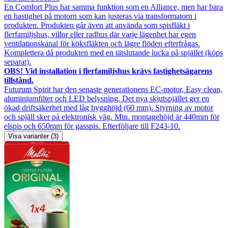
En Comfort Plus har samma funktion som en Alliance, men har bara
en hastighet på motorn som kan justeras via transformatorn i
produkten. Produkten går även att använda som spisfläkt i
flerfamiljshus, villor eller radhus där varje lägenhet har egen
ventilationskanal för köksfläkten och lägre flöden efterfrågas.
Komplettera då produkten med en tätslutande lucka på spjället (köps
separat).
OBS! Vid installation i flerfamiljshus krävs fastighetsägarens
tillstånd.
Futurum Spirit har den senaste generationens EC-motor, Easy clean,
aluminiumfilter och LED belysning. Det nya skjutspjället ger en
ökad driftsäkerhet med låg bygghöjd (60 mm). Styrning av motor
och spjäll sker på elektronisk väg. Min. montagehöjd är 440mm för
elspis och 650mm för gasspis. Efterföljare till F243-10.
Visa varianter (3)