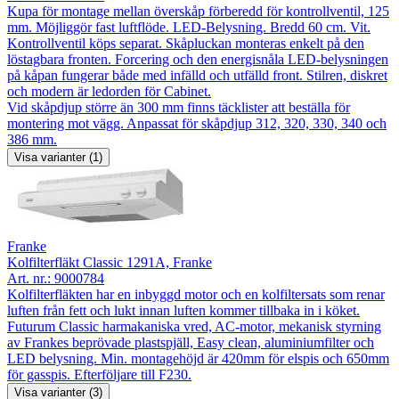
Kupa för montage mellan överskåp förberedd för kontrollventil, 125
mm. Möjliggör fast luftflöde. LED-Belysning. Bredd 60 cm. Vit.
Kontrollventil köps separat. Skåpluckan monteras enkelt på den
löstagbara fronten. Forcering och den energisnåla LED-belysningen
på kåpan fungerar både med infälld och utfälld front. Stilren, diskret
och modern är ledorden för Cabinet.
Vid skåpdjup större än 300 mm finns täcklister att beställa för
montering mot vägg. Anpassat för skåpdjup 312, 320, 330, 340 och
386 mm.
Visa varianter (1)
Franke
Kolfilterfläkt Classic 1291A, Franke
Art. nr.:
9000784
Kolfilterfläkten har en inbyggd motor och en kolfiltersats som renar
luften från fett och lukt innan luften kommer tillbaka in i köket.
Futurum Classic harmakaniska vred, AC-motor, mekanisk styrning
av Frankes beprövade plastspjäll, Easy clean, aluminiumfilter och
LED belysning. Min. montagehöjd är 420mm för elspis och 650mm
för gasspis. Efterföljare till F230.
Visa varianter (3)