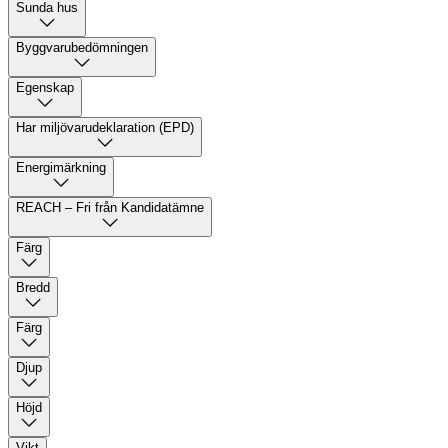
Sunda hus
Byggvarubedömningen
Egenskap
Har miljövarudeklaration (EPD)
Energimärkning
REACH – Fri från Kandidatämne
Färg
Bredd
Färg
Djup
Höjd
Vikt