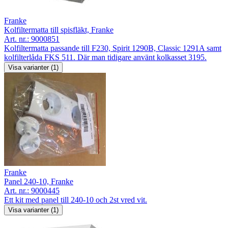
Franke
Kolfiltermatta till spisfläkt, Franke
Art. nr.:
9000851
Kolfiltermatta passande till F230, Spirit 1290B, Classic 1291A samt
kolfilterlåda FKS 511. Där man tidigare använt kolkasset 3195.
Visa varianter (1)
Franke
Panel 240-10, Franke
Art. nr.:
9000445
Ett kit med panel till 240-10 och 2st vred vit.
Visa varianter (1)