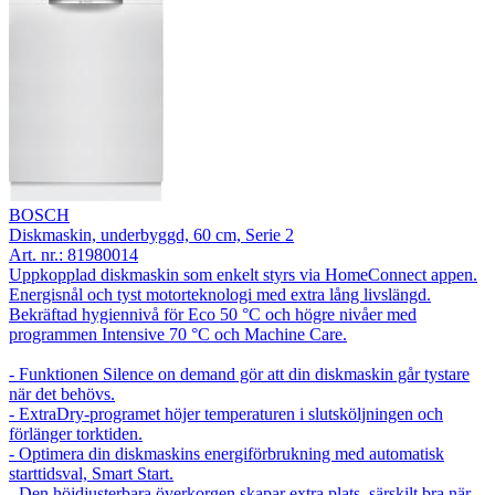
BOSCH
Diskmaskin, underbyggd, 60 cm, Serie 2
Art. nr.:
81980014
Uppkopplad diskmaskin som enkelt styrs via HomeConnect appen.
Energisnål och tyst motorteknologi med extra lång livslängd.
Bekräftad hygiennivå för Eco 50 °C och högre nivåer med
programmen Intensive 70 °C och Machine Care.
- Funktionen Silence on demand gör att din diskmaskin går tystare
när det behövs.
- ExtraDry-programet höjer temperaturen i slutsköljningen och
förlänger torktiden.
- Optimera din diskmaskins energiförbrukning med automatisk
starttidsval, Smart Start.
- Den höjdjusterbara överkorgen skapar extra plats, särskilt bra när