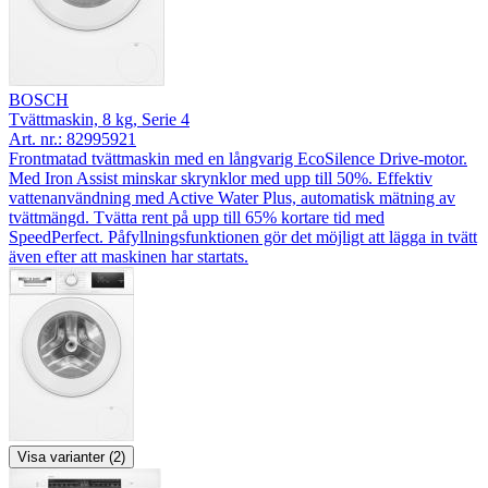
BOSCH
Tvättmaskin, 8 kg, Serie 4
Art. nr.:
82995921
Frontmatad tvättmaskin med en långvarig EcoSilence Drive-motor.
Med Iron Assist minskar skrynklor med upp till 50%. Effektiv
vattenanvändning med Active Water Plus, automatisk mätning av
tvättmängd. Tvätta rent på upp till 65% kortare tid med
SpeedPerfect. Påfyllningsfunktionen gör det möjligt att lägga in tvätt
även efter att maskinen har startats.
Visa varianter (2)