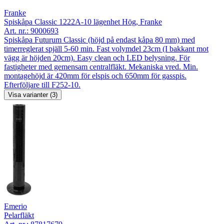
Franke
Spiskåpa Classic 1222A-10 lägenhet Hög, Franke
Art. nr.:
9000693
Spiskåpa Futurum Classic (höjd på endast kåpa 80 mm) med
timerreglerat spjäll 5-60 min. Fast volymdel 23cm (I bakkant mot
vägg är höjden 20cm). Easy clean och LED belysning. För
fastigheter med gemensam centralfläkt. Mekaniska vred. Min.
montagehöjd är 420mm för elspis och 650mm för gasspis.
Efterföljare till F252-10.
Visa varianter (3)
Emerio
Pelarfläkt