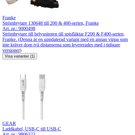
Franke
Strömbrytare 130648 till 200 & 400-serien, Franke
Art. nr.:
9000498
Strömbrytare till belysningen till spisfläktar F200 & F400-serien,
Franke. (Denna är en uppdaterad variant med en annan vippa som
inte kräver dom två distanserna som levererades med i tidigare
versioner)
Visa varianter (1)
GEAR
Laddkabel, USB-C till USB-C
Art. nr.:
9806323