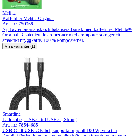
Melitta
Kaffefilter Melitta Original
Art. nr.:
750968
Njut av en aromatisk och balanserad smak med kaffefiltret Melitta®
Original. 3 patenterade aromzoner med aromporer som ger ett
smakrikt bryggkaffe. 100 % komposterbar.
Visa varianter (1)
Smartline
Laddkabel, USB-C till USB-C, Strong
Art. nr.:
78544685
USB-C till USB-C kabel, supportar upp till 100 W, vilket är
lämpligt för laddning av laptop eller krävande Smartphones, som