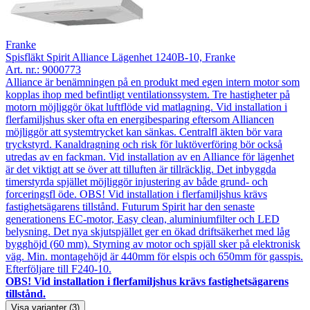
Franke
Spisfläkt Spirit Alliance Lägenhet 1240B-10, Franke
Art. nr.:
9000773
Alliance är benämningen på en produkt med egen intern motor som
kopplas ihop med befintligt ventilationssystem. Tre hastigheter på
motorn möjliggör ökat luftflöde vid matlagning. Vid installation i
flerfamiljshus sker ofta en energibesparing eftersom Alliancen
möjliggör att systemtrycket kan sänkas. Centralfl äkten bör vara
tryckstyrd. Kanaldragning och risk för luktöverföring bör också
utredas av en fackman. Vid installation av en Alliance för lägenhet
är det viktigt att se över att tilluften är tillräcklig. Det inbyggda
timerstyrda spjället möjliggör injustering av både grund- och
forceringsfl öde. OBS! Vid installation i flerfamiljshus krävs
fastighetsägarens tillstånd. Futurum Spirit har den senaste
generationens EC-motor, Easy clean, aluminiumfilter och LED
belysning. Det nya skjutspjället ger en ökad driftsäkerhet med låg
bygghöjd (60 mm). Styrning av motor och spjäll sker på elektronisk
väg. Min. montagehöjd är 440mm för elspis och 650mm för gasspis.
Efterföljare till F240-10.
OBS! Vid installation i flerfamiljshus krävs fastighetsägarens
tillstånd.
Visa varianter (3)