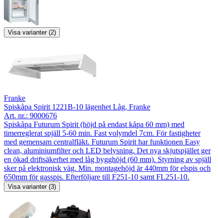
Visa varianter (2)
Franke
Spiskåpa Spirit 1221B-10 lägenhet Låg, Franke
Art. nr.:
9000676
Spiskåpa Futurum Spirit (höjd på endast kåpa 60 mm) med
timerreglerat spjäll 5-60 min. Fast volymdel 7cm. För fastigheter
med gemensam centralfläkt. Futurum Spirit har funktionen Easy
clean, aluminiumfilter och LED belysning. Det nya skjutspjället ger
en ökad driftsäkerhet med låg bygghöjd (60 mm). Styrning av spjäll
sker på elektronisk väg. Min. montagehöjd är 440mm för elspis och
650mm för gasspis. Efterföljare till F251-10 samt FL251-10.
Visa varianter (3)