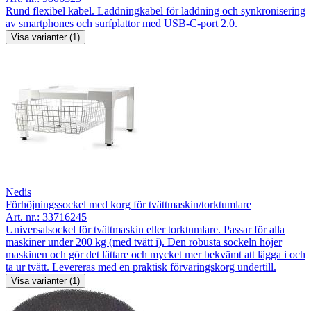
Rund flexibel kabel. Laddningkabel för laddning och synkronisering
av smartphones och surfplattor med USB-C-port 2.0.
Visa varianter (1)
Nedis
Förhöjningssockel med korg för tvättmaskin/torktumlare
Art. nr.:
33716245
Universalsockel för tvättmaskin eller torktumlare. Passar för alla
maskiner under 200 kg (med tvätt i). Den robusta sockeln höjer
maskinen och gör det lättare och mycket mer bekvämt att lägga i och
ta ur tvätt. Levereras med en praktisk förvaringskorg undertill.
Visa varianter (1)