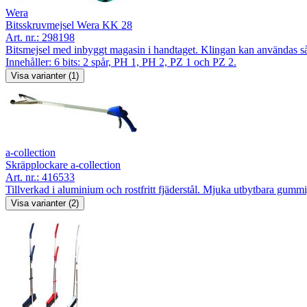
Wera
Bitsskruvmejsel Wera KK 28
Art. nr.:
298198
Bitsmejsel med inbyggt magasin i handtaget. Klingan kan användas såväl 
Innehåller: 6 bits: 2 spår, PH 1, PH 2, PZ 1 och PZ 2.
Visa varianter (1)
a-collection
Skräpplockare a-collection
Art. nr.:
416533
Tillverkad i aluminium och rostfritt fjäderstål. Mjuka utbytbara gumm
Visa varianter (2)