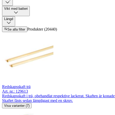
Vikt med batteri
Längd
Produkter (20440)
Se alla filter
Redskapsskaft trä
Art. nr.:
129613
Redskapsskaft i trä, obehandlat respektive lackerat. Skaften är konade
Skaftet fästs sedan lämpligast med en skruv.
Visa varianter (7)