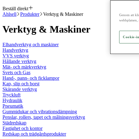
Beställ direkt
Ahlsell
Produkter
Verktyg & Maskiner
Genom att kli
webbplatsen, 
Verktyg & Maskiner
Cookie-in
Elhandverktyg och maskiner
Handverktyg
VVS verktyg
Hållande verktyg
Mät- och märkverktyg
Svets och Gas
Hand-, pann- och ficklampor
Kap, slip och borst
Skärande verktyg
Tryckluft
Hydraulik
Pneumatik
Gummidukar och vibrationsdämpning
Penslar, rollers, tapet och målningsverktyg
Städredskap
Fastighet och kontor
Redskap och trädgårdsprodukter