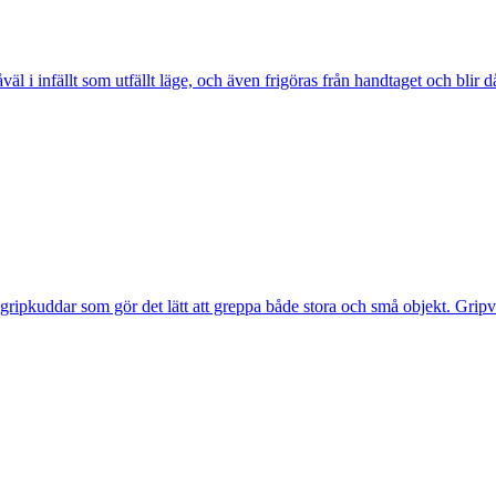
i infällt som utfällt läge, och även frigöras från handtaget och blir då
igripkuddar som gör det lätt att greppa både stora och små objekt. Grip