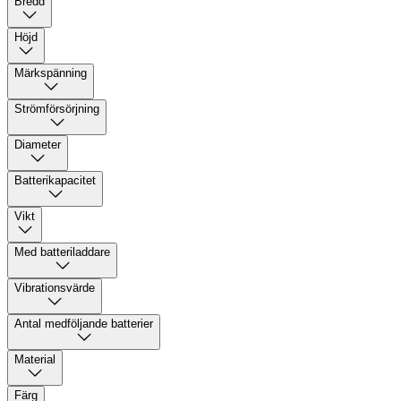
Bredd
Höjd
Märkspänning
Strömförsörjning
Diameter
Batterikapacitet
Vikt
Med batteriladdare
Vibrationsvärde
Antal medföljande batterier
Material
Färg