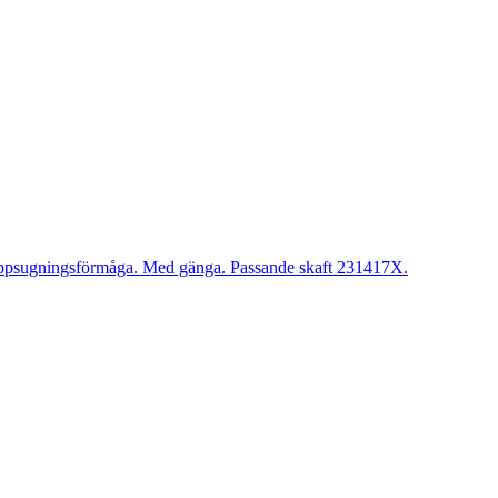
uppsugningsförmåga. Med gänga. Passande skaft 231417X.