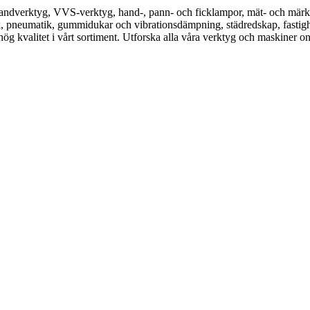
ndverktyg, VVS-verktyg, hand-, pann- och ficklampor, mät- och märkverk
k, pneumatik, gummidukar och vibrationsdämpning, städredskap, fastighe
g kvalitet i vårt sortiment. Utforska alla våra verktyg och maskiner onli