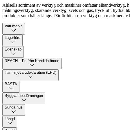
Ahlsells sortiment av verktyg och maskiner omfattar elhandverktyg, ha
målningsverktyg, skärande verktyg, svets och gas, tryckluft, hydrauli
produkter som håller länge. Därför hittar du verktyg och maskiner av hö
Varumärke
Lagerförd
Egenskap
REACH – Fri från Kandidatämne
Har miljövarudeklaration (EPD)
BASTA
Byggvarubedömningen
Sunda hus
Längd