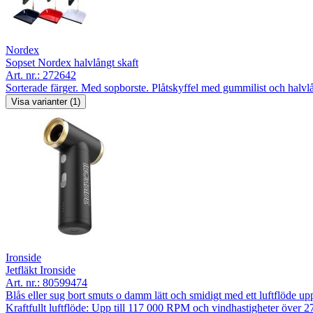
Nordex
Sopset Nordex halvlångt skaft
Art. nr.:
272642
Sorterade färger. Med sopborste. Plåtskyffel med gummilist och halv
Visa varianter (1)
Ironside
Jetfläkt Ironside
Art. nr.:
80599474
Blås eller sug bort smuts o damm lätt och smidigt med ett luftflöde 
Kraftfullt luftflöde: Upp till 117 000 RPM och vindhastigheter över 2