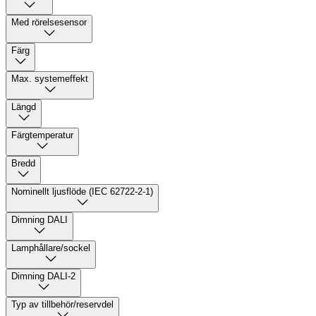
Med rörelsesensor
Färg
Max. systemeffekt
Längd
Färgtemperatur
Bredd
Nominellt ljusflöde (IEC 62722-2-1)
Dimning DALI
Lamphållare/sockel
Dimning DALI-2
Typ av tillbehör/reservdel