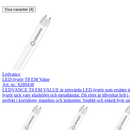
Visa varianter (4)
Ledvance
LED-lysrör T8 EM Value
Art. nr.:
8289438
LEDVANCE T8 EM VALUE är prisvärda LED-lysrör som ersätter tradition
lysrör tack vare glashöljet och metalländar. Då röret är tillverkat hel
perfekt i korridorer, trapphus och industrier. Snabbt och enkelt byte u