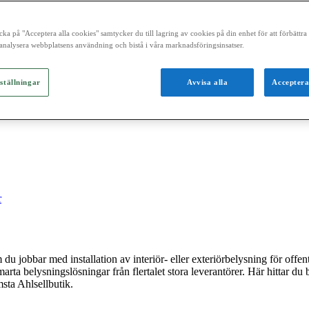
cka på "Acceptera alla cookies" samtycker du till lagring av cookies på din enhet för att förbättr
analysera webbplatsens användning och bistå i våra marknadsföringsinsatser.
r 70-83
ställningar
Avvisa alla
Acceptera
r
du jobbar med installation av interiör- eller exteriörbelysning för offentl
arta belysningslösningar från flertalet stora leverantörer. Här hittar d
sta Ahlsellbutik.