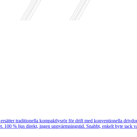
raditionella kompaktlysrör för drift med konventionella drivdon el
t. 100 % ljus direkt, ingen uppvärmningstid. Snabbt, enkelt byte tack 