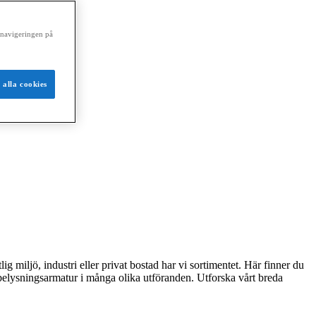
a navigeringen på
 alla cookies
ig miljö, industri eller privat bostad har vi sortimentet. Här finner du
u belysningsarmatur i många olika utföranden. Utforska vårt breda