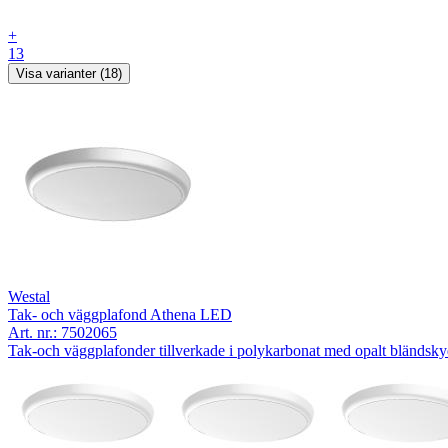
+
13
Visa varianter (18)
Westal
Tak- och väggplafond Athena LED
Art. nr.:
7502065
Tak-och väggplafonder tillverkade i polykarbonat med opalt bländs