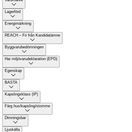
Lagerförd
Energimärkning
REACH – Fri från Kandidatämne
Byggvarubedömningen
Har miljövarudeklaration (EPD)
Egenskap
BASTA
Kapslingsklass (IP)
Färg hus/kapsling/stomme
Dimningsbar
Ljuskälla