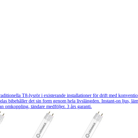
ella T8-lysrör i existerande installationer för drift med konventione
t i glas bibehåller det sin form genom hela livslängden. Instant-on ljus,
tan omkoppling, tändare medföljer. 3 års garanti.