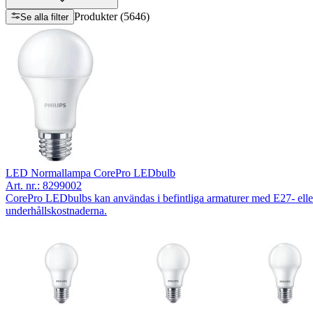
Produkter (5646)
Se alla filter
LED Normallampa CorePro LEDbulb
Art. nr.:
8299002
CorePro LEDbulbs kan användas i befintliga armaturer med E27- eller 
underhållskostnaderna.