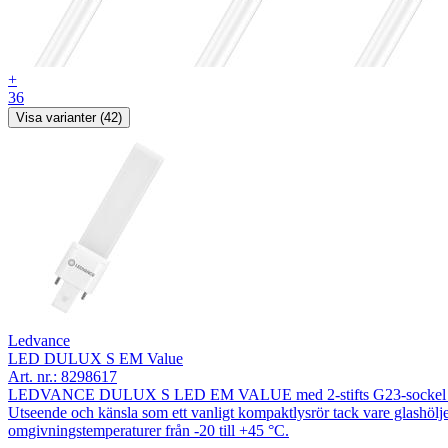
+
36
Visa varianter (42)
Ledvance
LED DULUX S EM Value
Art. nr.:
8298617
LEDVANCE DULUX S LED EM VALUE med 2-stifts G23-sockel ersätter t
Utseende och känsla som ett vanligt kompaktlysrör tack vare glashölje
omgivningstemperaturer från -20 till +45 °C.