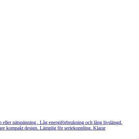
ler nätspänning . Låg energiförbrukning och lång livslängd.
vare kompakt design. Lämplig för seriekoppling. Klarar