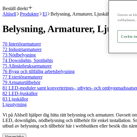
Beställ direkt
Ahlsell
Produkter
El
Belysning, Armaturer, Ljuskällor 70-83
Genom att kli
webbplatsen, 
Belysning, Armaturer, Ljuskällo
Cookie-in
70 Interiörarmaturer
72 Industriarmaturer
73 Nödbelysning
74 Downlights, Spotlights
75 Allmänbruksarmaturer
76 Bygg och tillfällig arbetsbelysning
77 Exteriörarmaturer
79 Armaturtillbehör
81 LED-moduler samt konverterings-, utbytes- och ombyggnadssatse
82 LED-ljuskällor
83 Ljuskällor
Ljusstyrning
Vi på Ahlsell hjälper dig hitta rätt belysning och armaturer. Oavsett om 
LED, downlights, nödbelysning och tillbehör för enkel installation. Sm
utbud av belysning och tillbehör här i webbutiken eller besök din närm
Varumärke