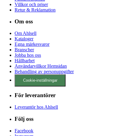
Villkor och priser
Retur & Reklamation
Om oss
Om Ahlsell
Kataloger
Egna märkesvaror
Branscher
Jobba hos oss
Hållbarhet
Användarvillkor Hemsidan
Behandling av personuppgifter
Cookie-inställningar
För leverantörer
Leverantör hos Ahlsell
Följ oss
Facebook