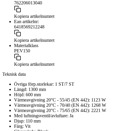
762206013040
Kopiera artikelnumret
Ean artikelnr:
6418569212248
Kopiera artikelnumret
Materialklass
PEV150
Kopiera artikelnumret
Teknisk data
Övriga förp.storlekar:
1 ST/7 ST
Längd:
1300
mm
Höjd:
600
mm
Värmeavgivning 20°C - 55/45 (EN 442):
1123
W
Värmeavgivning 20°C - 70/40 (EN 442):
1268
W
Värmeavgivning 20°C - 75/65 (EN 442):
2221
W
Med luftningsventil/avluftare:
Ja
Djup:
110
mm
Färg:
Vit