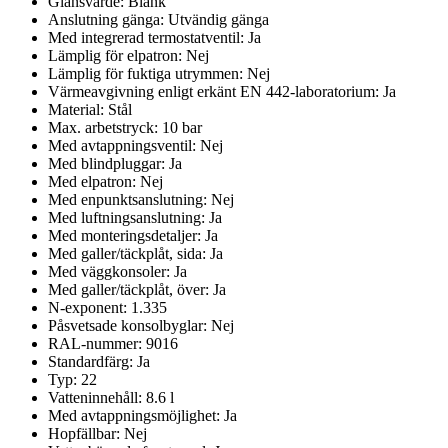
Glansvärde:
Blank
Anslutning gänga:
Utvändig gänga
Med integrerad termostatventil:
Ja
Lämplig för elpatron:
Nej
Lämplig för fuktiga utrymmen:
Nej
Värmeavgivning enligt erkänt EN 442-laboratorium:
Ja
Material:
Stål
Max. arbetstryck:
10
bar
Med avtappningsventil:
Nej
Med blindpluggar:
Ja
Med elpatron:
Nej
Med enpunktsanslutning:
Nej
Med luftningsanslutning:
Ja
Med monteringsdetaljer:
Ja
Med galler/täckplåt, sida:
Ja
Med väggkonsoler:
Ja
Med galler/täckplåt, över:
Ja
N-exponent:
1.335
Påsvetsade konsolbyglar:
Nej
RAL-nummer:
9016
Standardfärg:
Ja
Typ:
22
Vatteninnehåll:
8.6
l
Med avtappningsmöjlighet:
Ja
Hopfällbar:
Nej