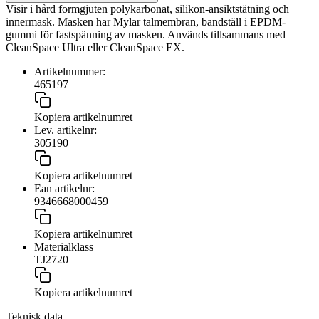
Visir i hård formgjuten polykarbonat, silikon-ansiktstätning och
innermask. Masken har Mylar talmembran, bandställ i EPDM-
gummi för fastspänning av masken. Används tillsammans med
CleanSpace Ultra eller CleanSpace EX.
Artikelnummer:
465197
Kopiera artikelnumret
Lev. artikelnr:
305190
Kopiera artikelnumret
Ean artikelnr:
9346668000459
Kopiera artikelnumret
Materialklass
TJ2720
Kopiera artikelnumret
Teknisk data