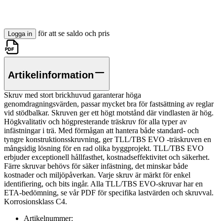
för att se saldo och pris
Logga in
Artikelinformation
Skruv med stort brickhuvud garanterar höga
genomdragningsvärden, passar mycket bra för fastsättning av reglar
vid stödbalkar. Skruven ger ett högt motstånd där vindlasten är hög.
Högkvalitativ och högpresterande träskruv för alla typer av
infästningar i trä. Med förmågan att hantera både standard- och
tyngre konstruktionsskruvning, ger TLL/TBS EVO -träskruven en
mångsidig lösning för en rad olika byggprojekt. TLL/TBS EVO
erbjuder exceptionell hållfasthet, kostnadseffektivitet och säkerhet.
Färre skruvar behövs för säker infästning, det minskar både
kostnader och miljöpåverkan. Varje skruv är märkt för enkel
identifiering, och bits ingår. Alla TLL/TBS EVO-skruvar har en
ETA-bedömning, se vår PDF för specifika lastvärden och skruvval.
Korrosionsklass C4.
Artikelnummer: