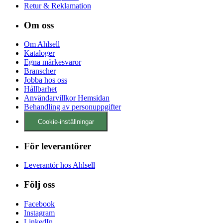
Retur & Reklamation
Om oss
Om Ahlsell
Kataloger
Egna märkesvaror
Branscher
Jobba hos oss
Hållbarhet
Användarvillkor Hemsidan
Behandling av personuppgifter
Cookie-inställningar
För leverantörer
Leverantör hos Ahlsell
Följ oss
Facebook
Instagram
LinkedIn