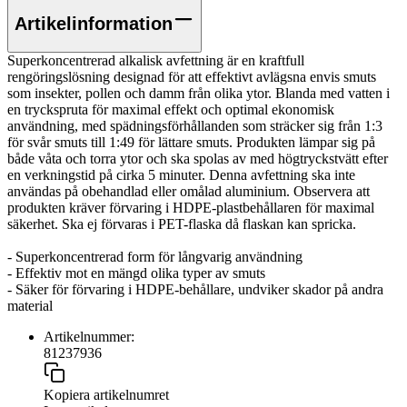
Artikelinformation
Superkoncentrerad alkalisk avfettning är en kraftfull
rengöringslösning designad för att effektivt avlägsna envis smuts
som insekter, pollen och damm från olika ytor. Blanda med vatten i
en tryckspruta för maximal effekt och optimal ekonomisk
användning, med spädningsförhållanden som sträcker sig från 1:3
för svår smuts till 1:49 för lättare smuts. Produkten lämpar sig på
både våta och torra ytor och ska spolas av med högtryckstvätt efter
en verkningstid på cirka 5 minuter. Denna avfettning ska inte
användas på obehandlad eller omålad aluminium. Observera att
produkten kräver förvaring i HDPE-plastbehållaren för maximal
säkerhet. Ska ej förvaras i PET-flaska då flaskan kan spricka.
- Superkoncentrerad form för långvarig användning
- Effektiv mot en mängd olika typer av smuts
- Säker för förvaring i HDPE-behållare, undviker skador på andra
material
Artikelnummer:
81237936
Kopiera artikelnumret