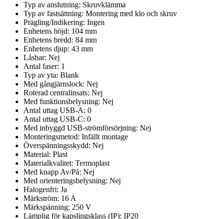
Typ av anslutning:
Skruvklämma
Typ av fastsättning:
Montering med klo och skruv
Prägling/Indikering:
Ingen
Enhetens höjd:
104
mm
Enhetens bredd:
84
mm
Enhetens djup:
43
mm
Låsbar:
Nej
Antal faser:
1
Typ av yta:
Blank
Med gångjärnslock:
Nej
Roterad centralinsats:
Nej
Med funktionsbelysning:
Nej
Antal uttag USB-A:
0
Antal uttag USB-C:
0
Med inbyggd USB-strömförsörjning:
Nej
Monteringsmetod:
Infällt montage
Överspänningsskydd:
Nej
Material:
Plast
Materialkvalitet:
Termoplast
Med knapp Av/På:
Nej
Med orienteringsbelysning:
Nej
Halogenfri:
Ja
Märkström:
16
A
Märkspänning:
250
V
Lämplig för kapslingsklass (IP):
IP20