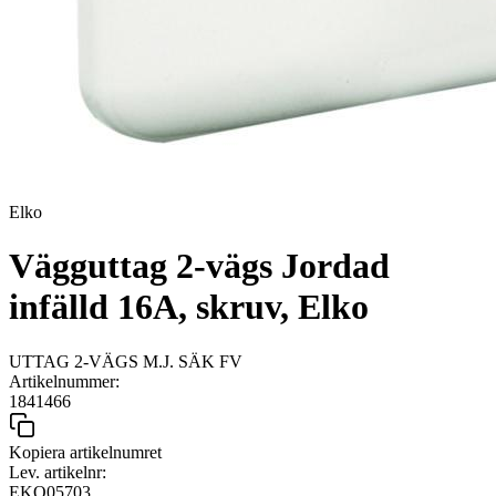
Elko
Vägguttag 2-vägs Jordad
infälld 16A, skruv, Elko
UTTAG 2-VÄGS M.J. SÄK FV
Artikelnummer:
1841466
Kopiera artikelnumret
Lev. artikelnr:
EKO05703