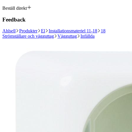
Beställ direkt
Feedback
Ahlsell
Produkter
El
Installationsmateriel 11-18
18
Strömställare och vägguttag
Vägguttag
Infällda