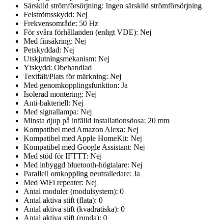
Särskild strömförsörjning:
Ingen särskild strömförsörjning
Felströmsskydd:
Nej
Frekvensområde:
50
Hz
För svåra förhållanden (enligt VDE):
Nej
Med finsäkring:
Nej
Petskyddad:
Nej
Utskjutningsmekanism:
Nej
Ytskydd:
Obehandlad
Textfält/Plats för märkning:
Nej
Med genomkopplingsfunktion:
Ja
Isolerad montering:
Nej
Anti-bakteriell:
Nej
Med signallampa:
Nej
Minsta djup på infälld installationsdosa:
20
mm
Kompatibel med Amazon Alexa:
Nej
Kompatibel med Apple HomeKit:
Nej
Kompatibel med Google Assistant:
Nej
Med stöd för IFTTT:
Nej
Med inbyggd bluetooth-högtalare:
Nej
Parallell omkoppling neutralledare:
Ja
Med WiFi repeater:
Nej
Antal moduler (modulsystem):
0
Antal aktiva stift (flata):
0
Antal aktiva stift (kvadratiska):
0
Antal aktiva stift (runda):
0