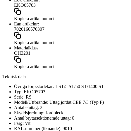
EKO05703
Kopiera artikelnumret
Ean artikelnr:
7020160570307
Kopiera artikelnumret
Materialklass
QH3201
Kopiera artikelnumret
Teknisk data
Övriga förp.storlekar:
1 ST/5 ST/50 ST/1400 ST
Typ:
EKO05703
Serie:
RS
Modell/Utförande:
Uttag jordat CEE 7/3 (Typ F)
Antal eluttag:
2
Skyddsjordning:
Jordbleck
Antal brytarsektionerade uttag:
0
Färg:
Vit
RAL-nummer (liknande):
9010