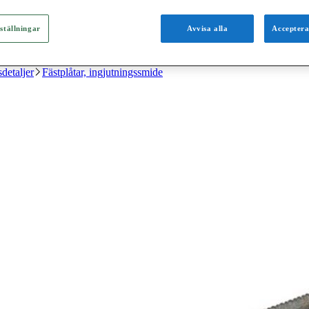
ställningar
Avvisa alla
Acceptera
detaljer
Fästplåtar, ingjutningssmide