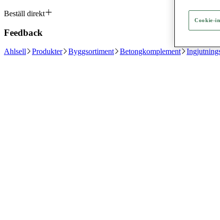
Beställ direkt
Cookie-in
Feedback
Ahlsell
Produkter
Byggsortiment
Betongkomplement
Ingjutnings