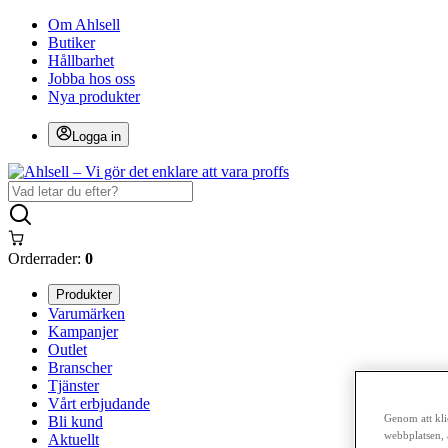
Om Ahlsell
Butiker
Hållbarhet
Jobba hos oss
Nya produkter
Logga in
Orderrader:
0
Produkter
Varumärken
Kampanjer
Outlet
Branscher
Tjänster
Vårt erbjudande
Genom att kli
Bli kund
webbplatsen, 
Aktuellt