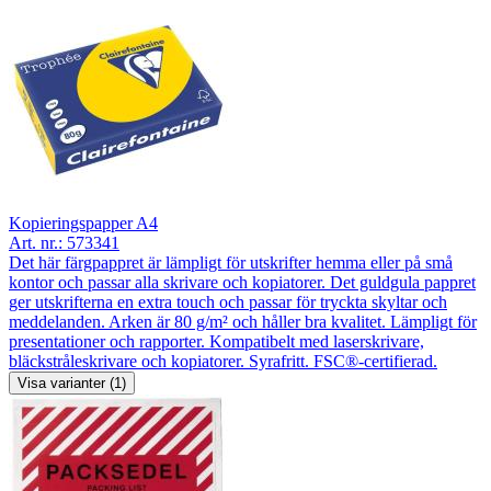
Kopieringspapper A4
Art. nr.:
573341
Det här färgpappret är lämpligt för utskrifter hemma eller på små
kontor och passar alla skrivare och kopiatorer. Det guldgula pappret
ger utskrifterna en extra touch och passar för tryckta skyltar och
meddelanden. Arken är 80 g/m² och håller bra kvalitet. Lämpligt för
presentationer och rapporter. Kompatibelt med laserskrivare,
bläckstråleskrivare och kopiatorer. Syrafritt. FSC®-certifierad.
Visa varianter (1)