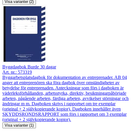
Visa varianter (2)
Byggdagbok Burde 30 dagar
Art. nr.:
573319
Byggarbetsplatsdagbok för dokumentation av entreprenader. AB 04
anger att entreprenören ska föra dagbok över omständigheter av
betydelse för entreprenaden. Anteckningar som förs i dagboken är
väderleksförhållanden, arbetsstyrka, direktiv, besiktningarpåbörjade
arbeten, pågående arbeten, färdiga arbeten, avvikelser störningar och
ändringar m m. Dagboken skrivs i rapportset om tre exemplar
(original + 2 självkopierande kopior). Dagboken innehåller även
SKYDDSRONDSRAPPORT som förs i rapportset om 3 exemplar
(original + 2 självkopierande kopior).
Visa varianter (1)