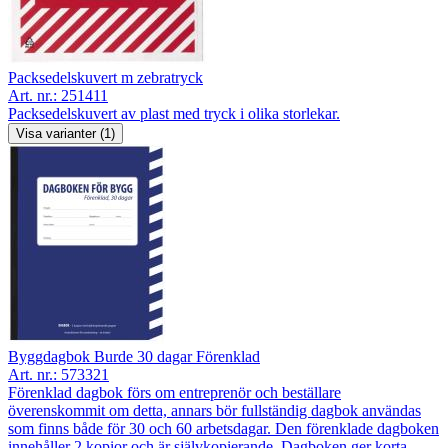
Packsedelskuvert m zebratryck
Art. nr.:
251411
Packsedelskuvert av plast med tryck i olika storlekar.
Visa varianter (1)
Byggdagbok Burde 30 dagar Förenklad
Art. nr.:
573321
Förenklad dagbok förs om entreprenör och beställare
överenskommit om detta, annars bör fullständig dagbok användas
som finns både för 30 och 60 arbetsdagar. Den förenklade dagboken
innehåller 2 kopior och är självkopierande. Dagboken ger korta