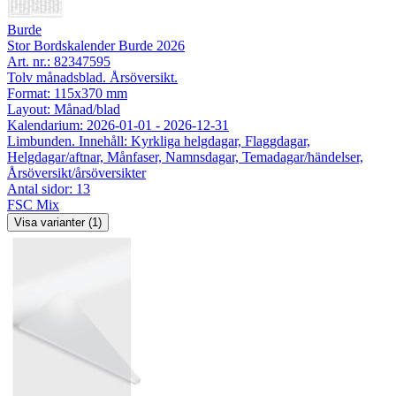
Burde
Stor Bordskalender Burde 2026
Art. nr.:
82347595
Tolv månadsblad. Årsöversikt.
Format: 115x370 mm
Layout: Månad/blad
Kalendarium: 2026-01-01 - 2026-12-31
Limbunden. Innehåll: Kyrkliga helgdagar, Flaggdagar,
Helgdagar/aftnar, Månfaser, Namnsdagar, Temadagar/händelser,
Årsöversikt/årsöversikter
Antal sidor: 13
FSC Mix
Visa varianter (1)