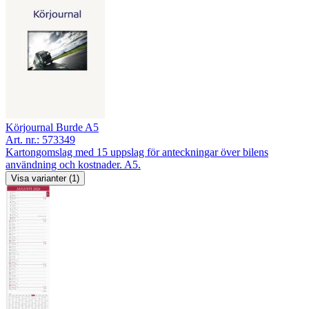
Körjournal Burde A5
Art. nr.:
573349
Kartongomslag med 15 uppslag för anteckningar över bilens
användning och kostnader. A5.
Visa varianter (1)