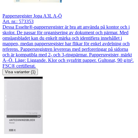
Pappersregister Jopa A3L A-Ö
Art. nr.:
573353
Dessa Esselte®-pappersregister är bra att använda på kontor och i
skolor. De passar för organisering av dokument och pärmar. Med
omslagsbladet kan du enkelt märka och identifiera innehållet i
mappen, medan pappersregister har flikar för enkel avdelning och
referens. Pappersregistren levereras med perforeringar på sidorna
och är kompatibla med 2- och 3-ringpärmar. Pappersregister, märkt
A–Ö. Läge: Liggande. Klor och syrafritt papper. Gultonat, 90 g/m².
FSC® certifierat.
Visa varianter (1)