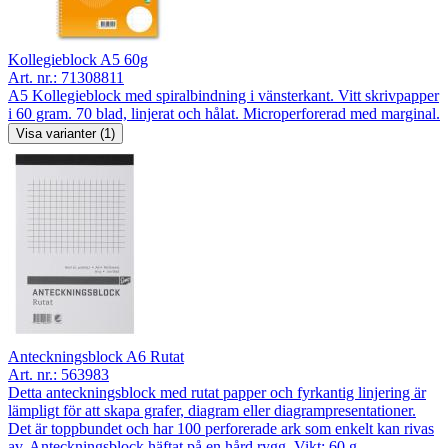
Kollegieblock A5 60g
Art. nr.:
71308811
A5 Kollegieblock med spiralbindning i vänsterkant. Vitt skrivpapper
i 60 gram. 70 blad, linjerat och hålat. Microperforerad med marginal.
Visa varianter (1)
Anteckningsblock A6 Rutat
Art. nr.:
563983
Detta anteckningsblock med rutat papper och fyrkantig linjering är
lämpligt för att skapa grafer, diagram eller diagrampresentationer.
Det är toppbundet och har 100 perforerade ark som enkelt kan rivas
av. Anteckningsblock häftat på en hård rygg. Vikt: 60 g.