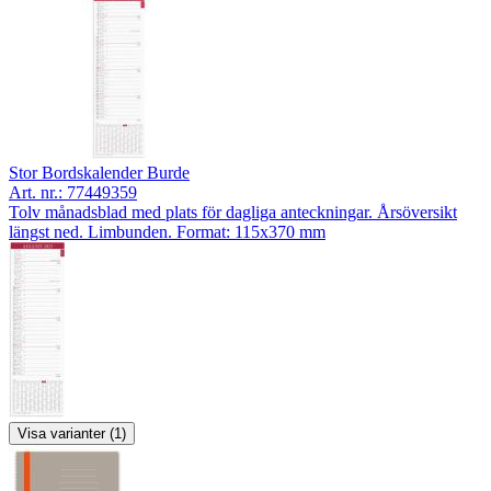
Stor Bordskalender Burde
Art. nr.:
77449359
Tolv månadsblad med plats för dagliga anteckningar. Årsöversikt
längst ned. Limbunden. Format: 115x370 mm
Visa varianter (1)