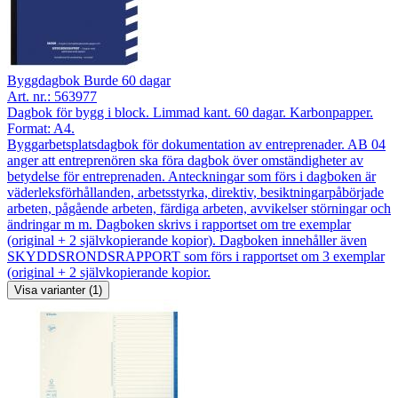
Byggdagbok Burde 60 dagar
Art. nr.:
563977
Dagbok för bygg i block. Limmad kant. 60 dagar. Karbonpapper.
Format: A4.
Byggarbetsplatsdagbok för dokumentation av entreprenader. AB 04
anger att entreprenören ska föra dagbok över omständigheter av
betydelse för entreprenaden. Anteckningar som förs i dagboken är
väderleksförhållanden, arbetsstyrka, direktiv, besiktningarpåbörjade
arbeten, pågående arbeten, färdiga arbeten, avvikelser störningar och
ändringar m m. Dagboken skrivs i rapportset om tre exemplar
(original + 2 självkopierande kopior). Dagboken innehåller även
SKYDDSRONDSRAPPORT som förs i rapportset om 3 exemplar
(original + 2 självkopierande kopior.
Visa varianter (1)