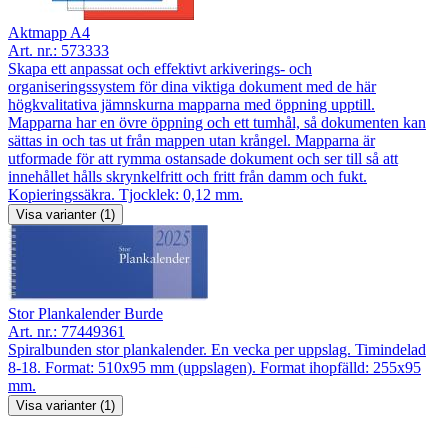
Aktmapp A4
Art. nr.:
573333
Skapa ett anpassat och effektivt arkiverings- och
organiseringssystem för dina viktiga dokument med de här
högkvalitativa jämnskurna mapparna med öppning upptill.
Mapparna har en övre öppning och ett tumhål, så dokumenten kan
sättas in och tas ut från mappen utan krångel. Mapparna är
utformade för att rymma ostansade dokument och ser till så att
innehållet hålls skrynkelfritt och fritt från damm och fukt.
Kopieringssäkra. Tjocklek: 0,12 mm.
Visa varianter (1)
Stor Plankalender Burde
Art. nr.:
77449361
Spiralbunden stor plankalender. En vecka per uppslag. Timindelad
8-18. Format: 510x95 mm (uppslagen). Format ihopfälld: 255x95
mm.
Visa varianter (1)