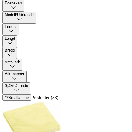
Egenskap
Modell/Utförande
Format
Längd
Bredd
Antal ark
Vikt papper
Självhäftande
Produkter (33)
Se alla filter