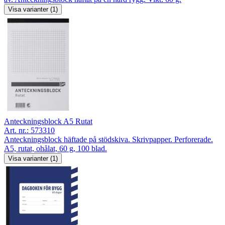
Visa varianter (1)
Anteckningsblock A5 Rutat
Art. nr.:
573310
Anteckningsblock häftade på stödskiva. Skrivpapper. Perforerade.
A5, rutat, ohålat, 60 g, 100 blad.
Visa varianter (1)