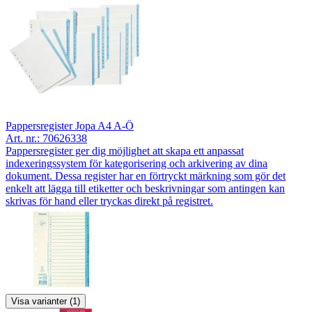
Pappersregister Jopa A4 A-Ö
Art. nr.:
70626338
Pappersregister ger dig möjlighet att skapa ett anpassat
indexeringssystem för kategorisering och arkivering av dina
dokument. Dessa register har en förtryckt märkning som gör det
enkelt att lägga till etiketter och beskrivningar som antingen kan
skrivas för hand eller tryckas direkt på registret.
Visa varianter (1)