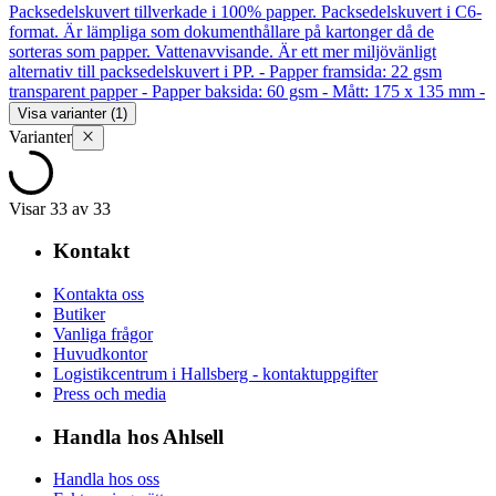
Packsedelskuvert tillverkade i 100% papper. Packsedelskuvert i C6-
format. Är lämpliga som dokumenthållare på kartonger då de
sorteras som papper. Vattenavvisande. Är ett mer miljövänligt
alternativ till packsedelskuvert i PP. - Papper framsida: 22 gsm
transparent papper - Papper baksida: 60 gsm - Mått: 175 x 135 mm -
Visa varianter (1)
Varianter
Visar 33 av 33
Kontakt
Kontakta oss
Butiker
Vanliga frågor
Huvudkontor
Logistikcentrum i Hallsberg - kontaktuppgifter
Press och media
Handla hos Ahlsell
Handla hos oss