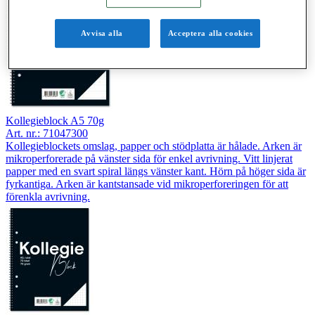
Avvisa alla
Acceptera alla cookies
Kollegieblock A5 70g
Art. nr.:
71047300
Kollegieblockets omslag, papper och stödplatta är hålade. Arken är
mikroperforerade på vänster sida för enkel avrivning. Vitt linjerat
papper med en svart spiral längs vänster kant. Hörn på höger sida är
fyrkantiga. Arken är kantstansade vid mikroperforeringen för att
förenkla avrivning.