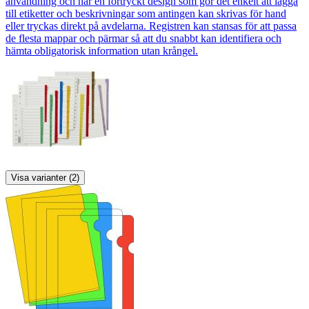
användning och har en förtryckt design som gör det enkelt att lägga
till etiketter och beskrivningar som antingen kan skrivas för hand
eller tryckas direkt på avdelarna. Registren kan stansas för att passa
de flesta mappar och pärmar så att du snabbt kan identifiera och
hämta obligatorisk information utan krångel.
Visa varianter (2)