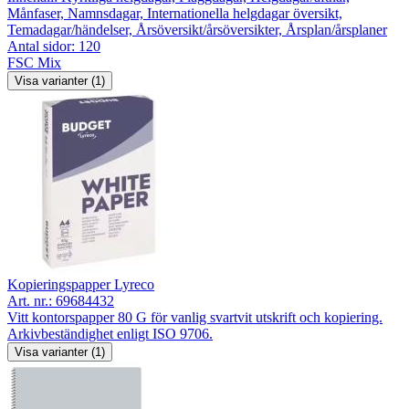
Månfaser, Namnsdagar, Internationella helgdagar översikt,
Temadagar/händelser, Årsöversikt/årsöversikter, Årsplan/årsplaner
Antal sidor: 120
FSC Mix
Visa varianter (1)
Kopieringspapper Lyreco
Art. nr.:
69684432
Vitt kontorspapper 80 G för vanlig svartvit utskrift och kopiering.
Arkivbeständighet enligt ISO 9706.
Visa varianter (1)