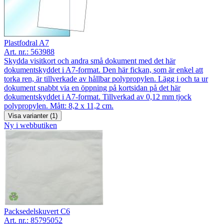
Plastfodral A7
Art. nr.:
563988
Skydda visitkort och andra små dokument med det här
dokumentskyddet i A7-format. Den här fickan, som är enkel att
torka ren, är tillverkade av hållbar polypropylen. Lägg i och ta ur
dokument snabbt via en öppning på kortsidan på det här
dokumentskyddet i A7-format. Tillverkad av 0,12 mm tjock
polypropylen. Mått: 8,2 x 11,2 cm.
Visa varianter (1)
Ny i webbutiken
Packsedelskuvert C6
Art. nr.:
85795052