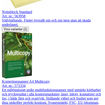
Notisblock Standard
Art. nr.:
563958
Självhäftande. Fäster överallt om och om igen utan att skada
underlaget.
Visa varianter (1)
Kopieringspapper A4 Multicopy
Art. nr.:
573334
Ett miljömässigt unikt multifunktionspapper med utmärkt körbarhet
och tryckresultat i alla kontorsmaskiner, laser, inkjet, kopiatorer och
fax, i både färg och svart/vitt. Strålande vithet och ljushet som ger
dina utskrifter perfekt kontrast. Svanenmärkt, FSC, EU-blomman,