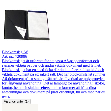
Blockomslag A6
Art. nr.:
720986
Blockomslaget är utformat för att passa A6-pappersformat och
rymmer viktiga papper och andra viktiga dokument med lätthet.
Blockomslaget har en sned ficka där du kan förvara lösa blad och
viktiga dokument på ett säkert sätt. Det här blockomslaget rymmer
A6-dokument på ett smidigt sätt och är tillverkad av polypropylen
för långvarig användning. Det är lämpligt för användning i skolor,
kontor, hem och sjukhus eftersom den kommer att hålla dina
anteckningar och dokument på plats ordentligt, till och med när du
reser.
Visa varianter (1)