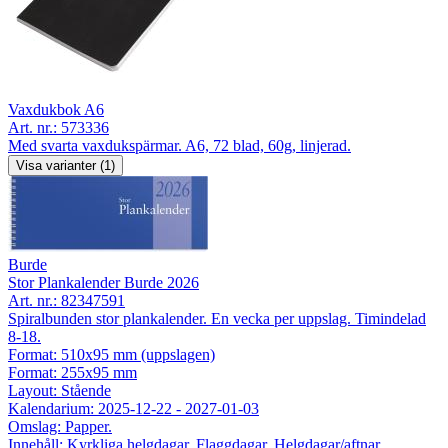
Vaxdukbok A6
Art. nr.:
573336
Med svarta vaxdukspärmar. A6, 72 blad, 60g, linjerad.
Visa varianter (1)
Burde
Stor Plankalender Burde 2026
Art. nr.:
82347591
Spiralbunden stor plankalender. En vecka per uppslag. Timindelad
8-18.
Format: 510x95 mm (uppslagen)
Format: 255x95 mm
Layout: Stående
Kalendarium: 2025-12-22 - 2027-01-03
Omslag: Papper.
Innehåll: Kyrkliga helgdagar, Flaggdagar, Helgdagar/aftnar,