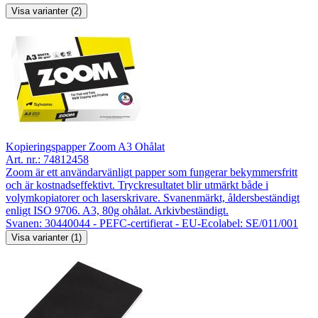
Visa varianter (2)
Kopieringspapper Zoom A3 Ohålat
Art. nr.:
74812458
Zoom är ett användarvänligt papper som fungerar bekymmersfritt
och är kostnadseffektivt. Tryckresultatet blir utmärkt både i
volymkopiatorer och laserskrivare. Svanenmärkt, åldersbeständigt
enligt ISO 9706. A3, 80g ohålat. Arkivbeständigt.
Svanen: 30440044 - PEFC-certifierat - EU-Ecolabel: SE/011/001
Visa varianter (1)