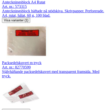
Anteckningsblock A4 Rutat
Art. nr.:
573315
Anteckningsblock häftade på stödskiva. Skrivpapper. Perforerade.
A4, rutat, hålat, 60 g, 100 blad.
Visa varianter (1)
Packsedelskuvert m tryck
Art. nr.:
82770599
Självhäftande packsedelskuvert med transparent framsida. Med
tryck.