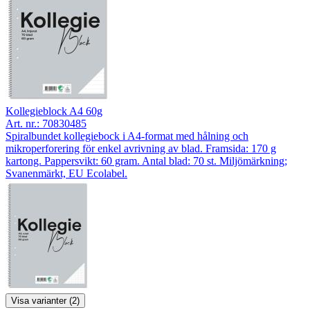
Kollegieblock A4 60g
Art. nr.:
70830485
Spiralbundet kollegiebock i A4-format med hålning och
mikroperforering för enkel avrivning av blad. Framsida: 170 g
kartong. Pappersvikt: 60 gram. Antal blad: 70 st. Miljömärkning;
Svanenmärkt, EU Ecolabel.
Visa varianter (2)