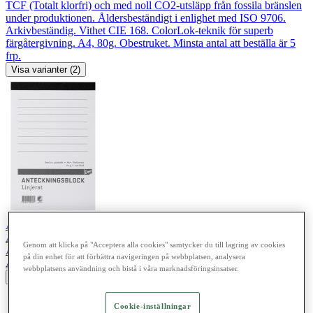
TCF (Totalt klorfri) och med noll CO2-utsläpp från fossila bränslen
under produktionen. Åldersbeständigt i enlighet med ISO 9706.
Arkivbeständig. Vithet CIE 168. ColorLok-teknik för superb
färgåtergivning. A4, 80g. Obestruket. Minsta antal att beställa är 5
frp.
Visa varianter (2)
Anteckningsblock A6 Linjerat
Art. nr.:
563960
Genom att klicka på "Acceptera alla cookies" samtycker du till lagring av cookies
Anteckningsblock häftade på stödskiva. Skrivpapper. Perforerade.
på din enhet för att förbättra navigeringen på webbplatsen, analysera
A6, linjerat, ohålat, 60 g, 100 blad.
webbplatsens användning och bistå i våra marknadsföringsinsatser.
Visa varianter (1)
Cookie-inställningar