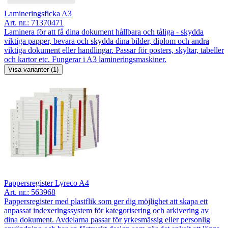
Lamineringsficka A3
Art. nr.:
71370471
Laminera för att få dina dokument hållbara och tåliga - skydda
viktiga papper, bevara och skydda dina bilder, diplom och andra
viktiga dokument eller handlingar. Passar för posters, skyltar, tabeller
och kartor etc. Fungerar i A3 lamineringsmaskiner.
Visa varianter (1)
Pappersregister Lyreco A4
Art. nr.:
563968
Pappersregister med plastflik som ger dig möjlighet att skapa ett
anpassat indexeringssystem för kategorisering och arkivering av
dina dokument. Avdelarna passar för yrkesmässig eller personlig